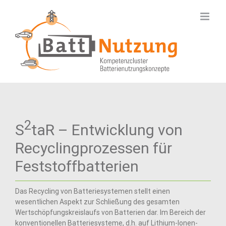
Zum
Inhalt
springen
2
S
taR – Entwicklung von
Recyclingprozessen für
Feststoffbatterien
Das Recycling von Batteriesystemen stellt einen
wesentlichen Aspekt zur Schließung des gesamten
Wertschöpfungskreislaufs von Batterien dar. Im Bereich der
konventionellen Batteriesysteme, d.h. auf Lithium-Ionen-