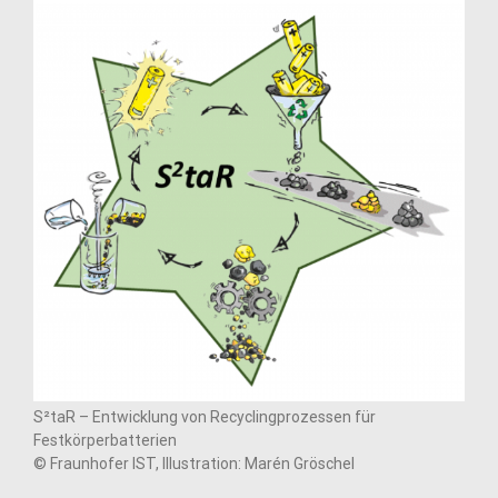
S²taR – Entwicklung von Recyclingprozessen für
Festkörperbatterien
© Fraunhofer IST, Illustration: Marén Gröschel