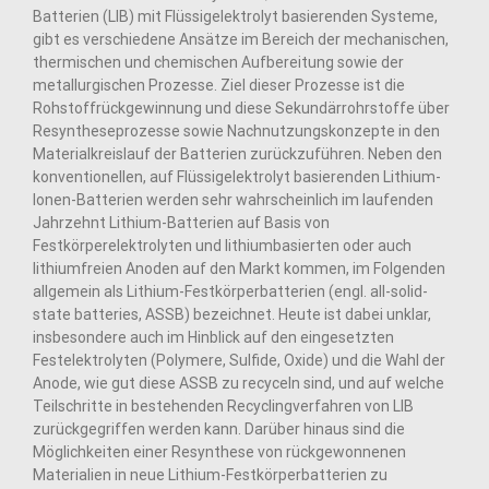
Batterien (LIB) mit Flüssigelektrolyt basierenden Systeme,
gibt es verschiedene Ansätze im Bereich der mechanischen,
thermischen und chemischen Aufbereitung sowie der
metallurgischen Prozesse. Ziel dieser Prozesse ist die
Rohstoffrückgewinnung und diese Sekundärrohrstoffe über
Resyntheseprozesse sowie Nachnutzungskonzepte in den
Materialkreislauf der Batterien zurückzuführen. Neben den
konventionellen, auf Flüssigelektrolyt basierenden Lithium-
Ionen-Batterien werden sehr wahrscheinlich im laufenden
Jahrzehnt Lithium-Batterien auf Basis von
Festkörperelektrolyten und lithiumbasierten oder auch
lithiumfreien Anoden auf den Markt kommen, im Folgenden
allgemein als Lithium-Festkörperbatterien (engl. all-solid-
state batteries, ASSB) bezeichnet. Heute ist dabei unklar,
insbesondere auch im Hinblick auf den eingesetzten
Festelektrolyten (Polymere, Sulfide, Oxide) und die Wahl der
Anode, wie gut diese ASSB zu recyceln sind, und auf welche
Teilschritte in bestehenden Recyclingverfahren von LIB
zurückgegriffen werden kann. Darüber hinaus sind die
Möglichkeiten einer Resynthese von rückgewonnenen
Materialien in neue Lithium-Festkörperbatterien zu